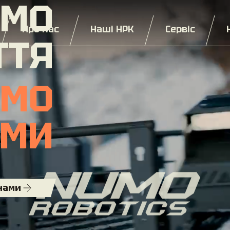
ЄМО
Про нас
Наші НРК
Сервіс
ТТЯ
ЄМО
АМИ
 нами